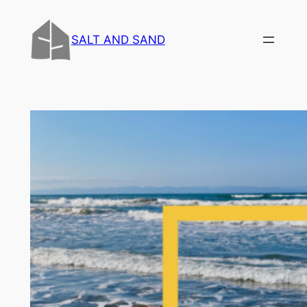
内
容
SALT AND SAND
を
ス
キ
ッ
プ