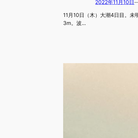
2022年11月10日
11月10日（木）大潮4日目。
3m。波…