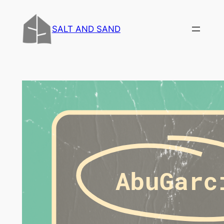
内
容
SALT AND SAND
を
ス
キ
ッ
プ