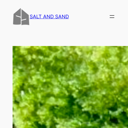
内
容
SALT AND SAND
を
ス
キ
ッ
プ