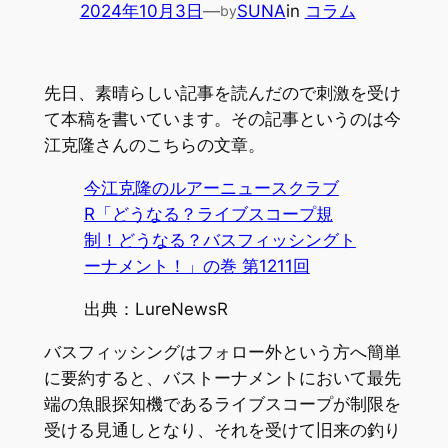
2024年10月3日
—
SUNA
in
コラム
by
先日、素晴らしい記事を読んだので刺激を受け
て本稿を書いています。その記事というのは今
江克隆さんのこちらの文章。
今江克隆のルアーニュースクラブ
R「どうなる？ライブスコープ規
制！どうなる？バスフィッシングト
ーナメント！」の巻 第1211回
出典：LureNewsR
バスフィッシングはフォロー外という方へ簡単
に要約すると、バストーナメントにおいて最先
端の魚眼探知機であるライブスコープが制限を
受ける見通しとなり、それを受けて旧来の釣り