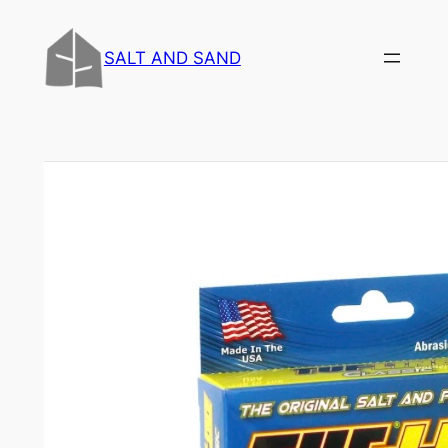
内
容
SALT AND SAND
を
ス
キ
ッ
プ