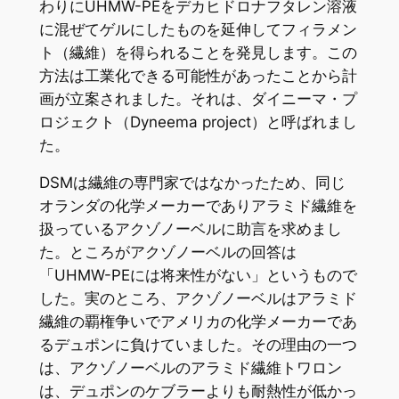
わりにUHMW-PEをデカヒドロナフタレン溶液
に混ぜてゲルにしたものを延伸してフィラメン
ト（繊維）を得られることを発見します。この
方法は工業化できる可能性があったことから計
画が立案されました。それは、ダイニーマ・プ
ロジェクト（Dyneema project）と呼ばれまし
た。
DSMは繊維の専門家ではなかったため、同じ
オランダの化学メーカーでありアラミド繊維を
扱っているアクゾノーベルに助言を求めまし
た。ところがアクゾノーベルの回答は
「UHMW-PEには将来性がない」というもので
した。実のところ、アクゾノーベルはアラミド
繊維の覇権争いでアメリカの化学メーカーであ
るデュポンに負けていました。その理由の一つ
は、アクゾノーベルのアラミド繊維トワロン
は、デュポンのケブラーよりも耐熱性が低かっ