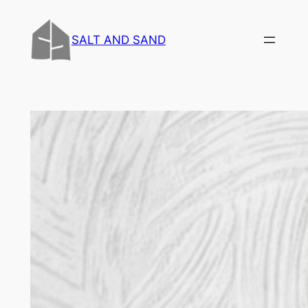
内
容
SALT AND SAND
を
ス
キ
ッ
プ