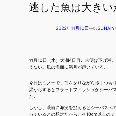
逃した魚は大きい
2022年11月10日
—
SUNA
in
by
11月10日（木）大潮4日目。未明は下げ潮
えない。凪の海面に満月が輝いている。
今日はミノーで手前を探りながら歩くつも
温からするとフラットフィッシュかシーバ
た。
しかし、眼前に海況を捉えるとシーバスへ
っているとの想定だからこそ10cm以上の