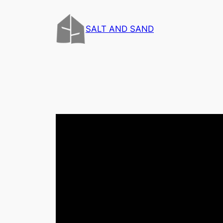
内
容
SALT AND SAND
を
ス
キ
ッ
プ