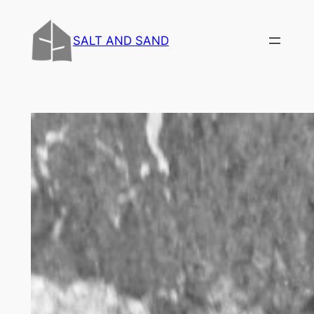
内
容
SALT AND SAND
を
ス
キ
ッ
プ